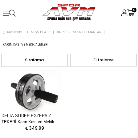
0
Anasayfa
FİTNESS PİLATES
FİTNESS VE SPOR EKİPMANLARI
KARIN KASI VE MEKİK ALETLERİ
Sıralama
Filtreleme
DELTA SLIDER EGZERSİZ
TEKERİ Karın Kası ve Mekik
₺349,99
Aletleri Unisex