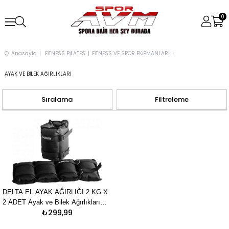
0
Anasayfa
FİTNESS PİLATES
FİTNESS VE SPOR EKİPMANLARI
AYAK VE BİLEK AĞIRLIKLARI
Sıralama
Filtreleme
DELTA EL AYAK AĞIRLIĞI 2 KG X
2 ADET Ayak ve Bilek Ağırlıkları
₺299,99
Unisex