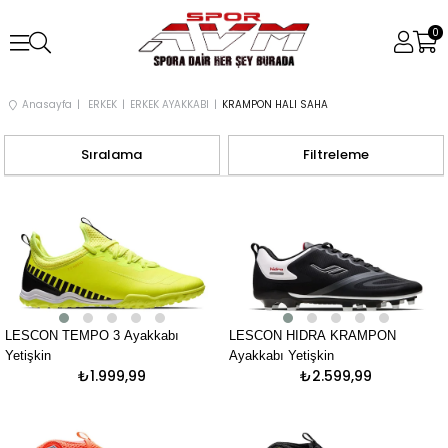
0
Anasayfa
ERKEK
ERKEK AYAKKABI
KRAMPON HALI SAHA
Sıralama
Filtreleme
LESCON TEMPO 3 Ayakkabı
LESCON HIDRA KRAMPON
Yetişkin
Ayakkabı Yetişkin
₺1.999,99
₺2.599,99